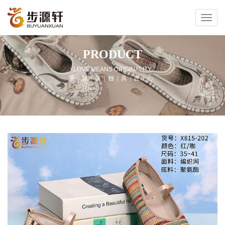
PRODUCT
LOVE MEANS ORIGINALITY
爱|就|要|独|具|匠|心