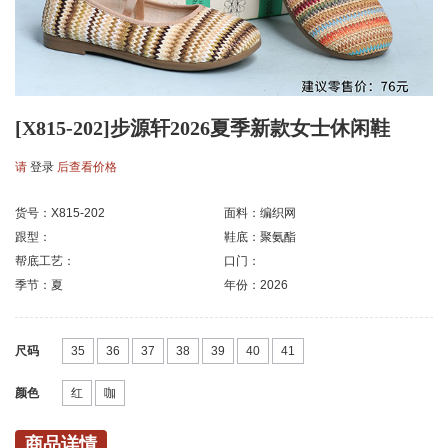
[X815-202]步源轩2026夏季新款女士休闲鞋
请
登录
后查看价格
货号：X815-202
面料：编织网
跟型：
鞋底：聚氨酯
帮底工艺：
口门：
季节：夏
年份：2026
尺码
35
36
37
38
39
40
41
颜色
红
咖
商品详情