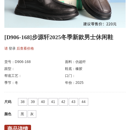
[D906-168]步源轩2025冬季新款男士休闲鞋
请
登录
后查看价格
货号：D906-168
面料：仿超纤
跟型：
鞋底：橡胶
帮底工艺：
口门：
季节：冬
年份：2025
尺码
38
39
40
41
42
43
44
颜色
黑
灰
商品详情