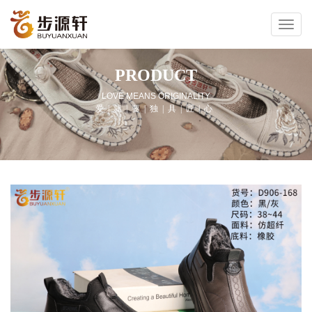
PRODUCT
LOVE MEANS ORIGINALITY
爱|就|要|独|具|匠|心