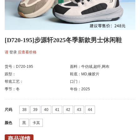
[D720-195]步源轩2025冬季新款男士休闲鞋
请
登录
后查看价格
货号：D720-195
面料：牛仿绒,超纤,网布
跟型：
鞋底：MD,橡胶片
帮底工艺：
口门：
季节：冬
年份：2025
尺码
38
39
40
41
42
43
44
颜色
黑
卡其
商品详情