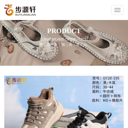
PRODUCT
LOVE MEANS ORIGINALITY
爱|就|要|独|具|匠|心